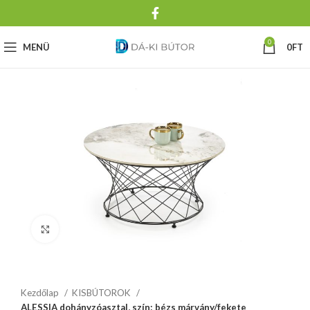
0
MENÜ
0
FT
Click to enlarge
Kezdőlap
KISBÚTOROK
ALESSIA dohányzóasztal, szín: bézs márvány/fekete