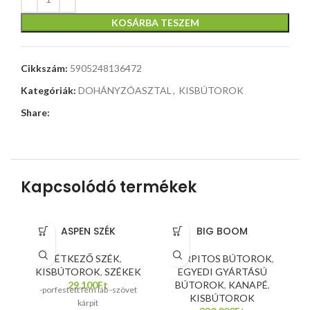
KOSÁRBA TESZEM
Cikkszám:
5905248136472
Kategóriák:
DOHÁNYZÓASZTAL
,
KISBÚTOROK
Share:
Kapcsolódó termékek
ASPEN SZÉK
BIG BOOM
ÉTKEZŐ SZÉK
,
KÁRPITOS BÚTOROK
,
KISBÚTOROK
,
SZÉKEK
EGYEDI GYÁRTÁSÚ
K
29.100
Ft
BÚTOROK
,
KANAPÉ
,
-porfestett fém láb -szövet
KISBÚTOROK
kárpit