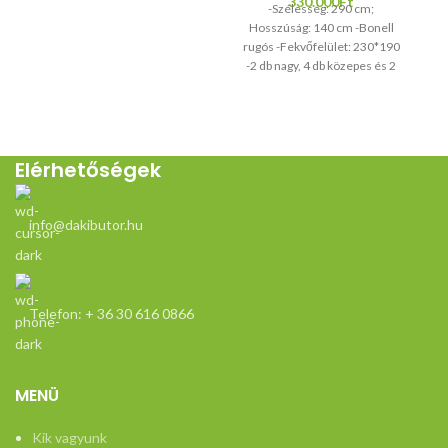
330.000
Ft
-Szélesség: 290 cm;
Hosszúság: 140 cm -Bonell
rugós -Fekvőfelület: 230*190
-2 db nagy, 4 db közepes és 2
db kis kocka párna az alapárban
benne van -A kanapék
bármilyen irányban
módosíthatóak bármennyi cm-
rel, csökkentésnél egyszeri
Elérhetőségek
díjat számolunk fel,
növelésnél 10 cm-ként
számolunk fel díjat (akkor is ha
info@dakibutor.hu
pl. 6 cm növelést kérnek).
Garanciális
feltételek:
Telefon: + 36 30 616 0866
https://dakibuto
butorokra-
vonatkozo-
MENÜ
tajekoztato/
Kik vagyunk