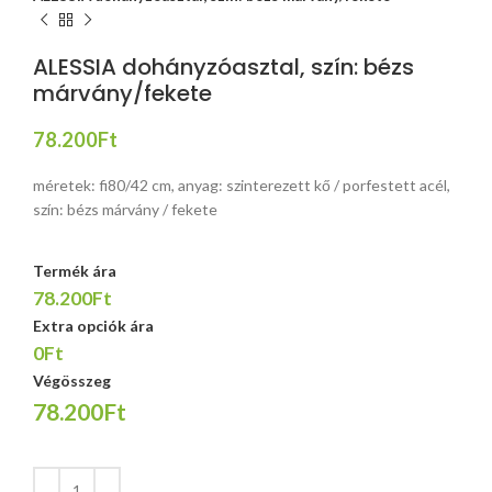
ALESSIA dohányzóasztal, szín: bézs
márvány/fekete
78.200
Ft
méretek: fi80/42 cm, anyag: szinterezett kő / porfestett acél,
szín: bézs márvány / fekete
Termék ára
78.200Ft
Extra opciók ára
0Ft
Végösszeg
78.200Ft