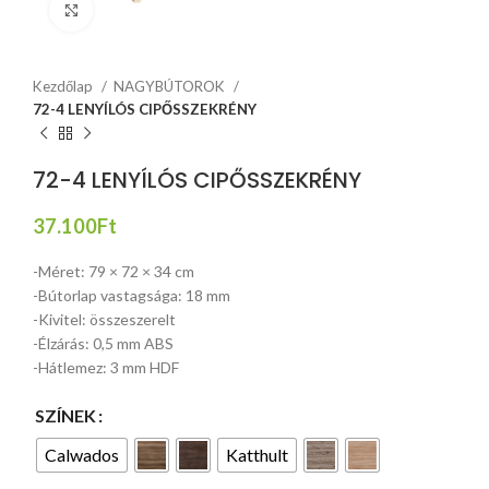
Click to enlarge
Kezdőlap
NAGYBÚTOROK
72-4 LENYÍLÓS CIPŐSSZEKRÉNY
72-4 LENYÍLÓS CIPŐSSZEKRÉNY
37.100
Ft
-Méret: 79 × 72 × 34 cm
-Bútorlap vastagsága: 18 mm
-Kivitel: összeszerelt
-Élzárás: 0,5 mm ABS
-Hátlemez: 3 mm HDF
SZÍNEK
Calwados
Katthult