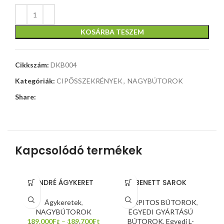
KOSÁRBA TESZEM
Cikkszám:
DKB004
Kategóriák:
CIPŐSSZEKRÉNYEK
,
NAGYBÚTOROK
Share:
Kapcsolódó termékek
ANDRÉ ÁGYKERET
BENETT SAROK
Ágykeretek
,
KÁRPITOS BÚTOROK
,
NAGYBÚTOROK
EGYEDI GYÁRTÁSÚ
189.000
Ft
–
189.700
Ft
BÚTOROK
,
Egyedi L-