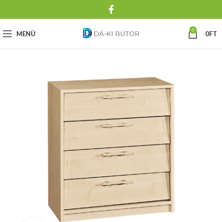
0
MENÜ
0
FT