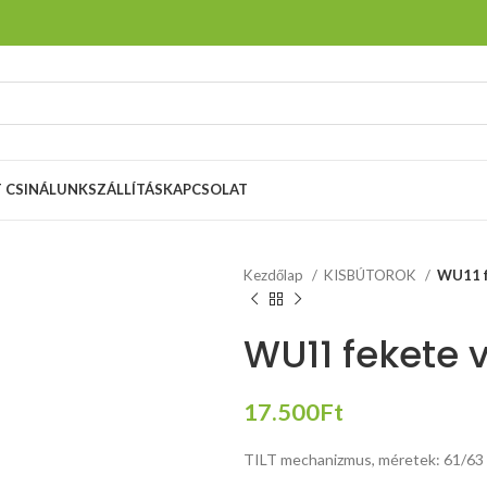
T CSINÁLUNK
SZÁLLÍTÁS
KAPCSOLAT
Kezdőlap
KISBÚTOROK
WU11 fe
WU11 fekete v
17.500
Ft
TILT mechanizmus, méretek: 61/63 /