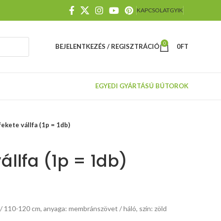
KAPCSOLAT
GYIK
0
BEJELENTKEZÉS / REGISZTRÁCIÓ
0
FT
EGYEDI GYÁRTÁSÚ BÚTOROK
kete vállfa (1p = 1db)
állfa (1p = 1db)
 110-120 cm, anyaga: membránszövet / háló, szín: zöld