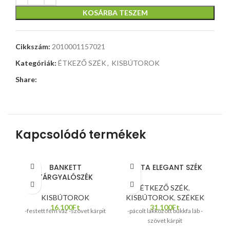
KOSÁRBA TESZEM
Cikkszám:
2010001157021
Kategóriák:
ÉTKEZŐ SZÉK
,
KISBÚTOROK
Share:
Kapcsolódó termékek
BANKETT
BERTA ELEGANT SZÉK
TÁRGYALÓSZÉK
ÉTKEZŐ SZÉK
,
KISBÚTOROK
KISBÚTOROK
,
SZÉKEK
16.100
Ft
31.100
Ft
-festett fém váz -szövet kárpit
-pácolt lakkozott bükkfa láb -
szövet kárpit