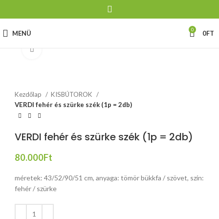
0
MENÜ
0
FT
Click to enlarge
Kezdőlap
KISBÚTOROK
VERDI fehér és szürke szék (1p = 2db)
VERDI fehér és szürke szék (1p = 2db)
80.000
Ft
méretek: 43/52/90/51 cm, anyaga: tömör bükkfa / szövet, szín:
fehér / szürke