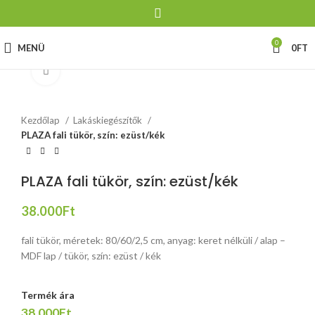
0
MENÜ
0
FT
Click to enlarge
Kezdőlap
Lakáskiegészítők
PLAZA fali tükör, szín: ezüst/kék
PLAZA fali tükör, szín: ezüst/kék
38.000
Ft
fali tükör, méretek: 80/60/2,5 cm, anyag: keret nélküli / alap –
MDF lap / tükör, szín: ezüst / kék
Termék ára
38.000Ft