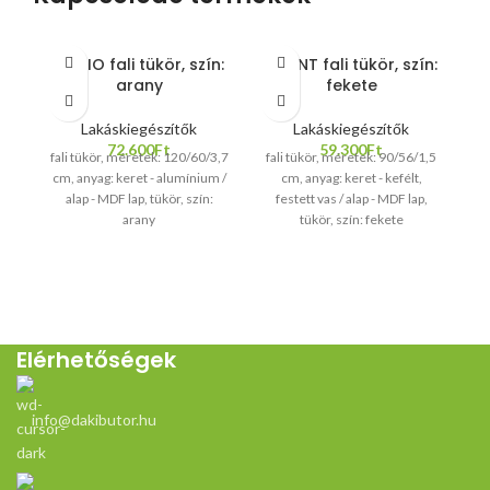
CURIO fali tükör, szín:
ESSENT fali tükör, szín:
arany
fekete
Lakáskiegészítők
Lakáskiegészítők
72.600
Ft
59.300
Ft
fali tükör, méretek: 120/60/3,7
fali tükör, méretek: 90/56/1,5
cm, anyag: keret - alumínium /
cm, anyag: keret - kefélt,
alap - MDF lap, tükör, szín:
festett vas / alap - MDF lap,
arany
tükör, szín: fekete
Elérhetőségek
info@dakibutor.hu