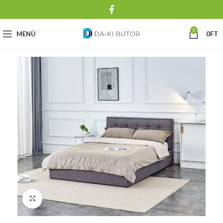
0
MENÜ
0
FT
Click to enlarge