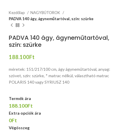
Kezdőlap
NAGYBÚTOROK
PADVA 140 ágy, ágyneműtartóval, szín: szürke
PADVA 140 ágy, ágyneműtartóval,
szín: szürke
188.100
Ft
méretek: 151/217/100 cm, ágy ágyneműtartóval, anyag:
szövet, szín: szürke, * matrac nélkül, választható matrac
POLARIS 140 vagy SYRIUSZ 140
Termék ára
188.100Ft
Extra opciók ára
0Ft
Végösszeg