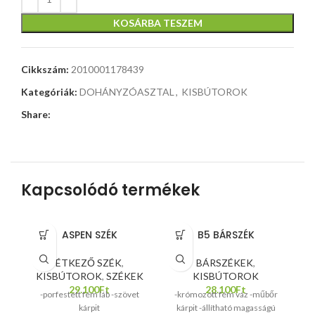
KOSÁRBA TESZEM
Cikkszám:
2010001178439
Kategóriák:
DOHÁNYZÓASZTAL
,
KISBÚTOROK
Share:
Kapcsolódó termékek
ASPEN SZÉK
B5 BÁRSZÉK
ÉTKEZŐ SZÉK
,
BÁRSZÉKEK
,
KISBÚTOROK
,
SZÉKEK
KISBÚTOROK
K
29.100
Ft
28.100
Ft
-porfestett fém láb -szövet
-krómozott fém váz -műbőr
-
kárpit
kárpit -állítható magasságú