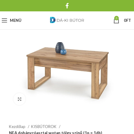
0
MENÜ
0
FT
Click to enlarge
Kezdőlap
KISBÚTOROK
NEA dohányzóasztal wotan tölgy színű (1p = 1db)