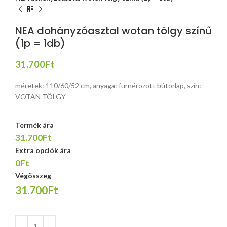
NEA dohányzóasztal wotan tölgy színű
(1p = 1db)
31.700
Ft
méretek: 110/60/52 cm, anyaga: furnérozott bútorlap, szín:
VOTAN TÖLGY
Termék ára
31.700Ft
Extra opciók ára
0Ft
Végösszeg
31.700Ft