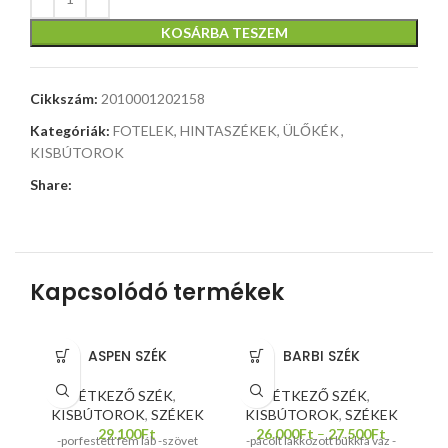
KOSÁRBA TESZEM
Cikkszám:
2010001202158
Kategóriák:
FOTELEK, HINTASZÉKEK, ÜLŐKÉK
,
KISBÚTOROK
Share:
Kapcsolódó termékek
ASPEN SZÉK
BARBI SZÉK
ÉTKEZŐ SZÉK
,
ÉTKEZŐ SZÉK
,
F
KISBÚTOROK
,
SZÉKEK
KISBÚTOROK
,
SZÉKEK
-z
29.100
Ft
26.000
Ft
–
27.500
Ft
-porfestett fém láb -szövet
-pácolt lakkozott bükkfa váz -