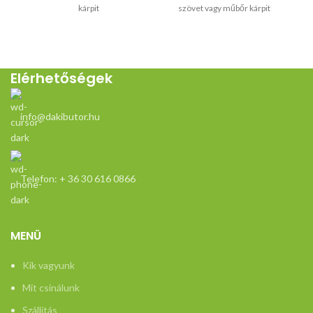
kárpit
szövet vagy műbőr kárpit
Elérhetőségek
info@dakibutor.hu
Telefon: + 36 30 616 0866
MENÜ
Kik vagyunk
Mit csinálunk
Szállítás