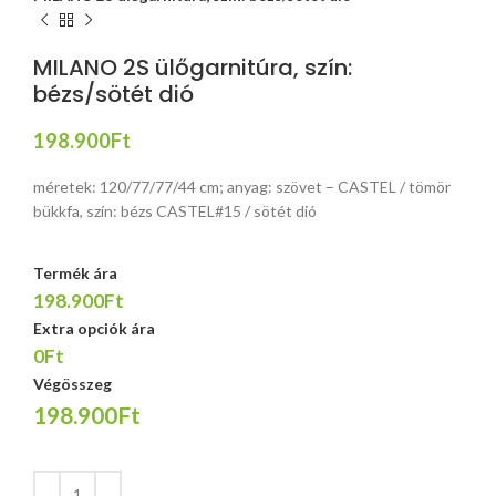
MILANO 2S ülőgarnitúra, szín:
bézs/sötét dió
198.900
Ft
méretek: 120/77/77/44 cm; anyag: szövet – CASTEL / tömör
bükkfa, szín: bézs CASTEL#15 / sötét dió
Termék ára
198.900Ft
Extra opciók ára
0Ft
Végösszeg
198.900Ft