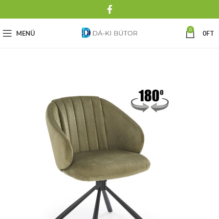
0
MENÜ
0
FT