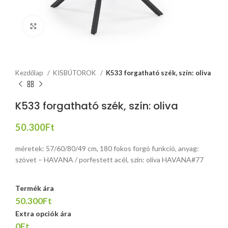
Click to enlarge
Kezdőlap
KISBÚTOROK
K533 forgatható szék, szín: oliva
K533 forgatható szék, szín: oliva
50.300
Ft
méretek: 57/60/80/49 cm, 180 fokos forgó funkció, anyag:
szövet – HAVANA / porfestett acél, szín: olíva HAVANA#77
Termék ára
50.300Ft
Extra opciók ára
0Ft