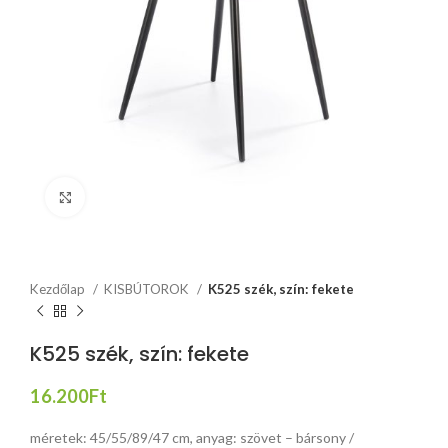
Click to enlarge
Kezdőlap
KISBÚTOROK
K525 szék, szín: fekete
K525 szék, szín: fekete
16.200
Ft
méretek: 45/55/89/47 cm, anyag: szövet – bársony /