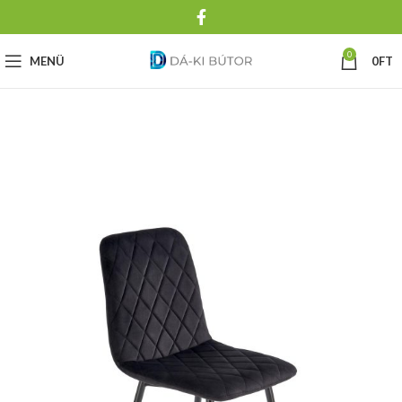
0
MENÜ
0
FT