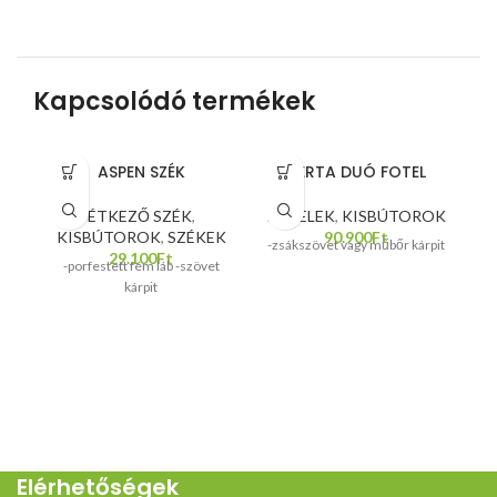
Kapcsolódó termékek
ASPEN SZÉK
BERTA DUÓ FOTEL
ÉTKEZŐ SZÉK
,
FOTELEK
,
KISBÚTOROK
KISBÚTOROK
,
SZÉKEK
90.900
Ft
K
-zsákszövet vagy műbőr kárpit
29.100
Ft
-porfestett fém láb -szövet
kárpit
Elérhetőségek