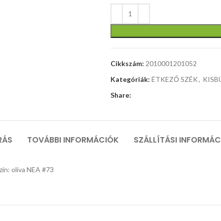
cm, anyag:
üveg /
laminált
forgácslap,
szín: fehér
matt
Cikkszám:
2010001201052
Kategóriák:
ÉTKEZŐ SZÉK
,
KIS
Share:
RÁS
TOVÁBBI INFORMÁCIÓK
SZÁLLÍTÁSI INFORMÁ
zín: olíva NEA #73