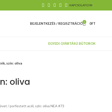
KAPCSOLAT
GYIK
0
BEJELENTKEZÉS / REGISZTRÁCIÓ
0
FT
EGYEDI GYÁRTÁSÚ BÚTOROK
ék, szín: oliva
n: oliva
TILT
méretek:
vet / porfestett acél, szín: olíva NEA #73
mechanizmus,
69/62 / 127-