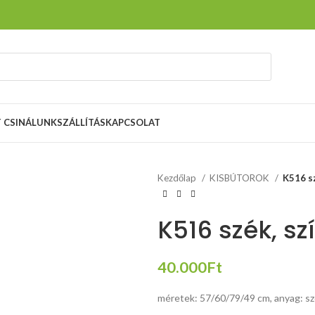
T CSINÁLUNK
SZÁLLÍTÁS
KAPCSOLAT
Kezdőlap
KISBÚTOROK
K516 sz
K516 szék, szí
40.000
Ft
méretek:
méretek: 57/60/79/49 cm, anyag: szö
120/50/76