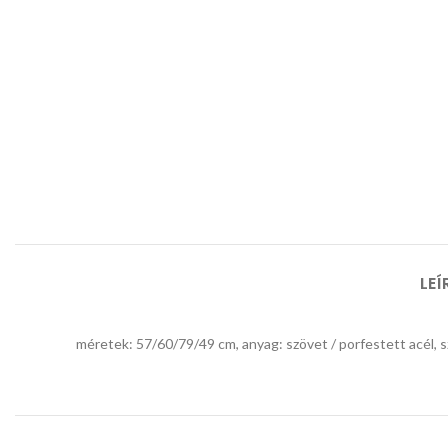
LEÍ
méretek: 57/60/79/49 cm, anyag: szövet / porfestett acél, s