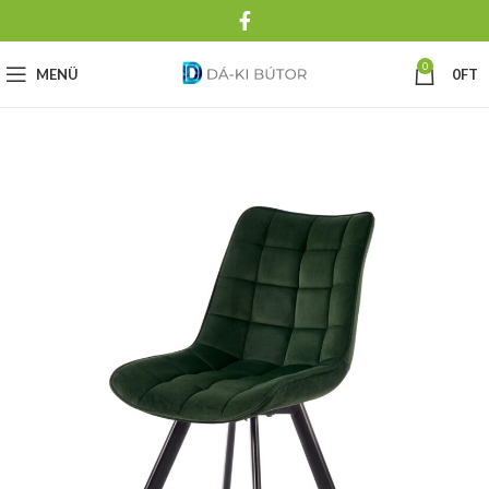
0
MENÜ
0
FT