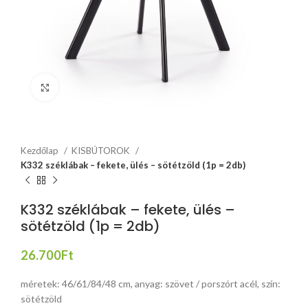
Click to enlarge
Kezdőlap
KISBÚTOROK
K332 széklábak – fekete, ülés – sötétzöld (1p = 2db)
K332 széklábak – fekete, ülés –
sötétzöld (1p = 2db)
26.700
Ft
méretek: 46/61/84/48 cm, anyag: szövet / porszórt acél, szín:
sötétzöld