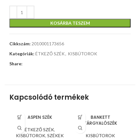
KOSÁRBA TESZEM
Cikkszám:
2010001173656
Kategóriák:
ÉTKEZŐ SZÉK
,
KISBÚTOROK
Share:
Kapcsolódó termékek
ASPEN SZÉK
BANKETT
TÁRGYALÓSZÉK
ÉTKEZŐ SZÉK
,
KISBÚTOROK
,
SZÉKEK
KISBÚTOROK
K