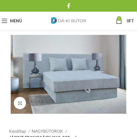
0
MENÜ
0
FT
Click to enlarge
Kezdőlap
NAGYBÚTOROK