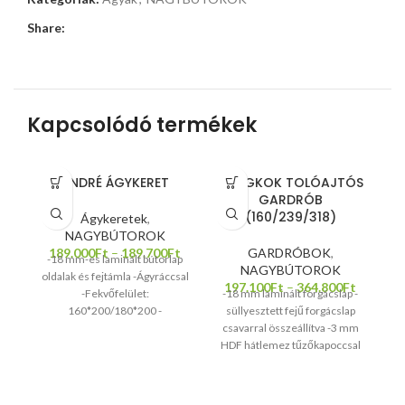
Share:
Kapcsolódó termékek
ANDRÉ ÁGYKERET
BANGKOK TOLÓAJTÓS
GARDRÓB
(160/239/318)
Ágykeretek
,
NAGYBÚTOROK
189.000
Ft
–
189.700
Ft
GARDRÓBOK
,
-18 mm-es laminált bútorlap
NAGYBÚTOROK
oldalak és fejtámla -Ágyráccsal
-
197.100
Ft
–
364.800
Ft
-Fekvőfelület:
-18 mm laminált forgácslap -
160*200/180*200 -
süllyesztett fejű forgácslap
Süllyesztett tükörfelület a
csavarral összeállítva -3 mm
háttámlában -Matracot nem
HDF hátlemez tűzőkapoccsal
tartalmaz az ár -Ágyneműtartó
rögzítve -polctartó furatokkal
rendelhető
ellátva -fém polctartók -ABS
élzárás -fém fiókcsúszka