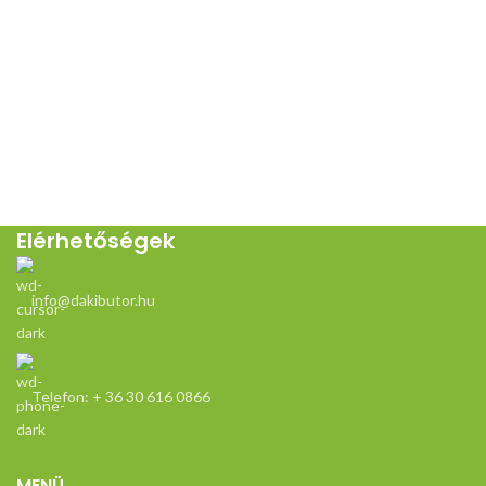
-állítható lábak alsó (fiókos) és
felső magasító kérhető hozzá
Elérhetőségek
info@dakibutor.hu
Telefon: + 36 30 616 0866
MENÜ