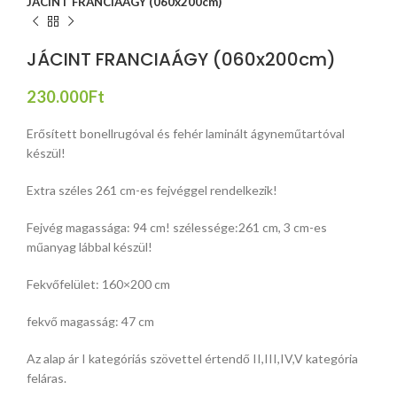
JÁCINT FRANCIAÁGY (060x200cm)
JÁCINT FRANCIAÁGY (060x200cm)
230.000
Ft
Erősített bonellrugóval és fehér laminált ágyneműtartóval
készül!
Extra széles 261 cm-es fejvéggel rendelkezik!
Fejvég magassága: 94 cm! szélessége:261 cm, 3 cm-es
műanyag lábbal készül!
Fekvőfelület: 160×200 cm
fekvő magasság: 47 cm
Az alap ár I kategóriás szövettel értendő II,III,IV,V kategória
feláras.