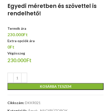
Egyedi méretben és szövettel is
rendelhető!
Termék ára
230.000Ft
Extra opciók ára
0Ft
Végösszeg
230.000Ft
KOSÁRBA TESZEM
Cikkszám:
DKKR021
Kategóriák:
Ágyak
,
NAGYBÚTOROK