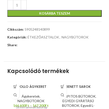
KOSÁRBA TESZEM
Cikkszám:
5905248140899
Kategóriák:
ÉTKEZŐASZTALOK
,
NAGYBÚTOROK
Share:
Kapcsolódó termékek
APOLLO ÁGYKERET
BENETT SAROK
B
Ágykeretek
,
KÁRPITOS BÚTOROK
,
NAGYBÚTOROK
EGYEDI GYÁRTÁSÚ
166.600
Ft
–
167.300
Ft
BÚTOROK
,
Egyedi L-
-18 mm laminált bútorlap