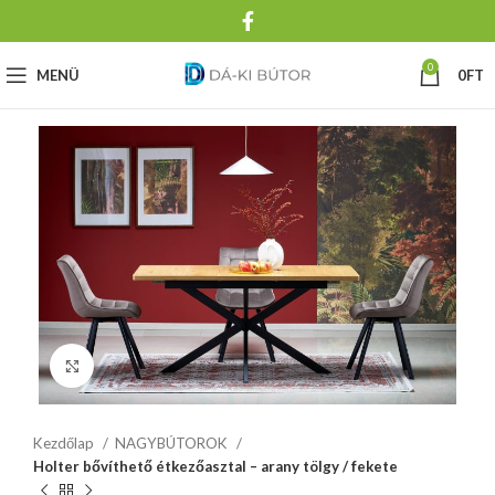
0
MENÜ
0
FT
Click to enlarge
Kezdőlap
NAGYBÚTOROK
Holter bővíthető étkezőasztal – arany tölgy / fekete