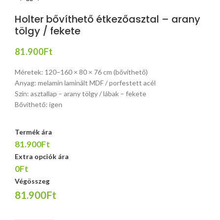
Holter bővíthető étkezőasztal – arany
tölgy / fekete
81.900
Ft
Méretek: 120–160 × 80 × 76 cm (bővíthető)
Anyag: melamin laminált MDF / porfestett acél
Szín: asztallap – arany tölgy / lábak – fekete
Bővíthető: igen
Termék ára
81.900Ft
Extra opciók ára
0Ft
Végösszeg
81.900Ft