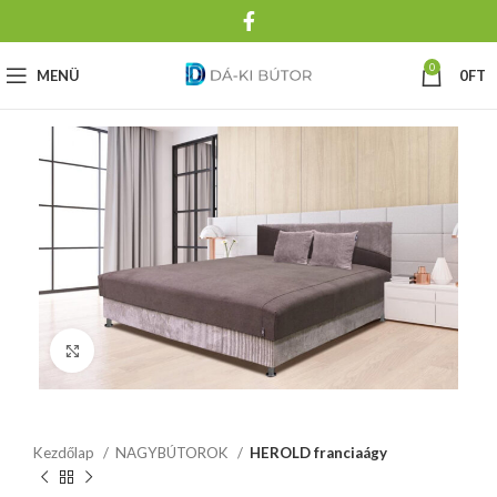
0
MENÜ
0
FT
Click to enlarge
Kezdőlap
NAGYBÚTOROK
HEROLD franciaágy