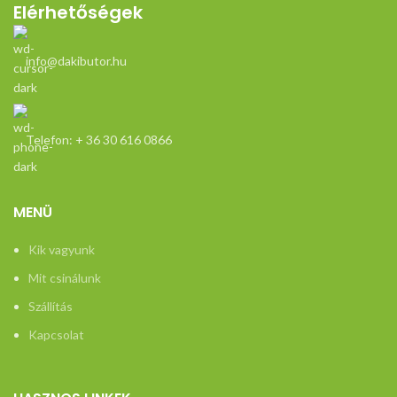
mó
Elérhetőségek
r
info@dakibutor.hu
sz
Telefon: + 36 30 616 0866
h
MENÜ
Kik vagyunk
Mit csinálunk
Szállítás
Kapcsolat