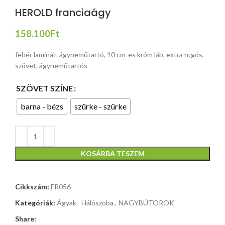
HEROLD franciaágy
158.100
Ft
fehér laminált ágyneműtartó, 10 cm-es króm láb, extra rugós,
szövet, ágyneműtartós
SZÖVET SZÍNE
barna - bézs
szürke - szürke
KOSÁRBA TESZEM
Cikkszám:
FR056
Kategóriák:
Ágyak
,
Hálószoba
,
NAGYBÚTOROK
Share: