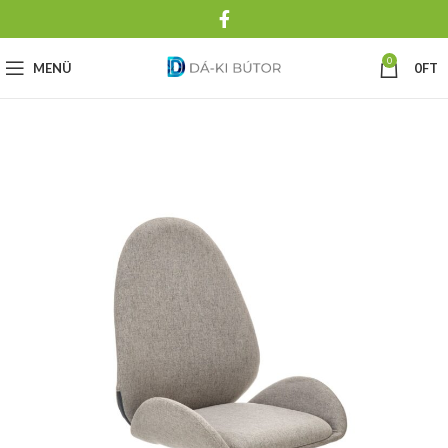
0
MENÜ
0
FT