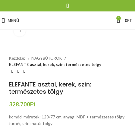
0
MENÜ
0
FT
Click to enlarge
Kezdőlap
NAGYBÚTOROK
ELEFANTE asztal, kerek, szín: természetes tölgy
ELEFANTE asztal, kerek, szín:
természetes tölgy
328.700
Ft
komód, méretek: 120/77 cm, anyag: MDF + természetes tölgy
furnér, szín: natúr tölgy