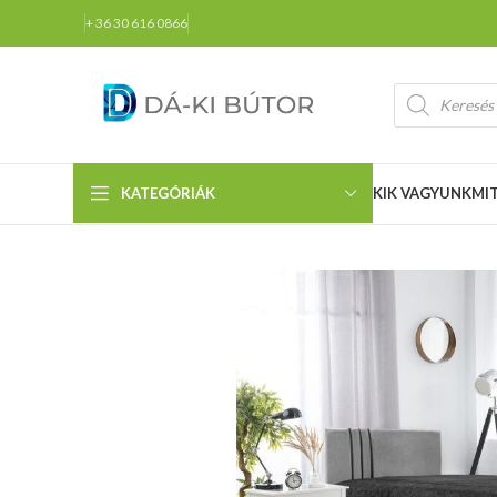
+ 36 30 616 0866
KATEGÓRIÁK
KIK VAGYUNK
MI