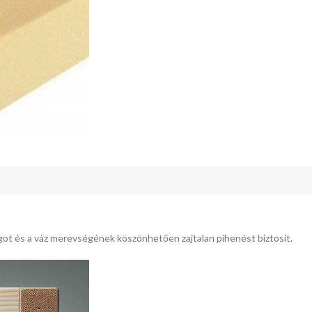
got és a váz merevségének köszönhetően zajtalan pihenést biztosít.