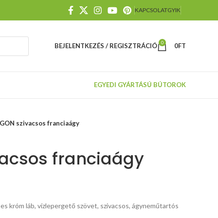
KAPCSOLAT
GYIK
0
BEJELENTKEZÉS / REGISZTRÁCIÓ
0
FT
EGYEDI GYÁRTÁSÚ BÚTOROK
ON szivacsos franciaágy
acsos franciaágy
es króm láb, vízlepergető szövet, szivacsos, ágyneműtartós