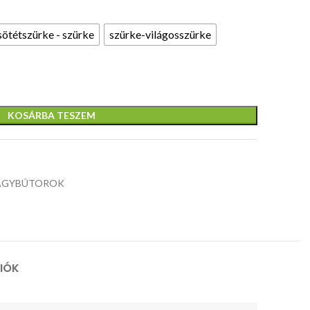
sötétszürke - szürke
szürke-világosszürke
TILT
mechanizmus,
méretek:
többblokko
méretek:
52/59 / 81-
funkció,
méretek:
58/60 / 108-
91 / 41-51
méretek:
110/55/76
117 cm,
cm,
68/54 / 118
KOSÁRBA TESZEM
cm, anyaga:
anyaga: öko
alapszerkezet,
125 cm,
laminált MDF
bőr, szín:
szövet / háló,
anyag: bőr 
/ porszórt
fekete
szín: szürke -
PVC, szín:
acél, szín:
türkiz
fekete
mézes dió -
AGYBÚTOROK
fekete
CIÓK