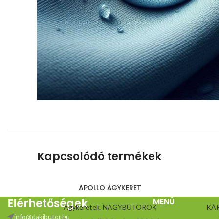
Kapcsolódó termékek
APOLLO ÁGYKERET
Elérhetőségek
MENÜ
Ágykeretek
,
NAGYBÚTOROK
KÁ
info@dakibutor.hu
166.600
Ft
–
167.300
Ft