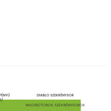
FÉNYŰ
DIABLO SZEKRÉNYSOR
DIAM
0/
NAGYBÚTOROK
,
SZEKRÉNYSOROK
245.300
Ft