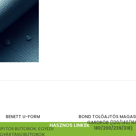
BENETT U-FORM
BOND TOLÓAJTÓS MAGAS
GARDRÓB (120/140/16
HASZNOS LINKEK
180/200/239/318)
RPITOS BÚTOROK
,
EGYEDI
GYÁRTÁSÚ BÚTOROK
,