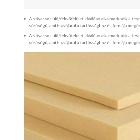
A szivacsos ülő/fekvőfelület kiválóan alkalmazkodik a te
sűrűségű, ami hozzájárul a tartóssághoz és formája megő
A szivacsos ülő/fekvőfelület kiválóan alkalmazkodik a te
sűrűségű, ami hozzájárul a tartóssághoz és formája megő