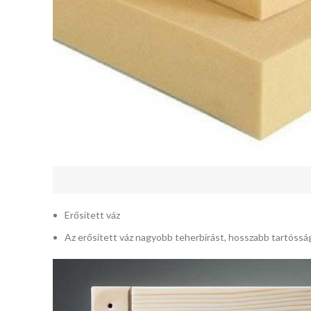
Erősített váz
Az erősített váz nagyobb teherbírást, hosszabb tartóssá