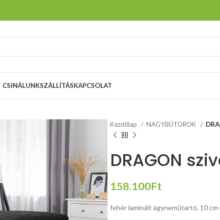
T CSINÁLUNK
SZÁLLÍTÁS
KAPCSOLAT
Kezdőlap
NAGYBÚTOROK
DRAG
DRAGON sziv
158.100
Ft
fehér laminált ágyneműtartó, 10 cm-