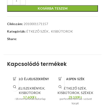
KOSÁRBA TESZEM
Cikkszám:
2010001171157
Kategóriák:
ÉTKEZŐ SZÉK
,
KISBÚTOROK
Share:
Kapcsolódó termékek
APOLLO ÉJJELISZEKRÉNY
ASPEN SZÉK
ÉJJELISZEKRÉNYEK
,
ÉTKEZŐ SZÉK
,
KISBÚTOROK
KISBÚTOROK
,
SZÉKEK
17.600
Ft
29.100
Ft
-18 mm laminált bútorlap
-porfestett fém láb -szövet
-
kárpit