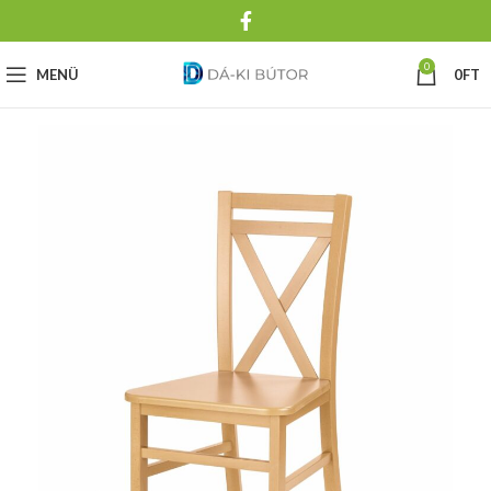
0
MENÜ
0
FT