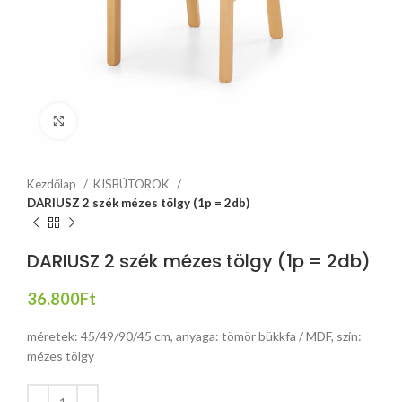
Click to enlarge
Kezdőlap
KISBÚTOROK
DARIUSZ 2 szék mézes tölgy (1p = 2db)
DARIUSZ 2 szék mézes tölgy (1p = 2db)
36.800
Ft
méretek: 45/49/90/45 cm, anyaga: tömör bükkfa / MDF, szín:
mézes tölgy