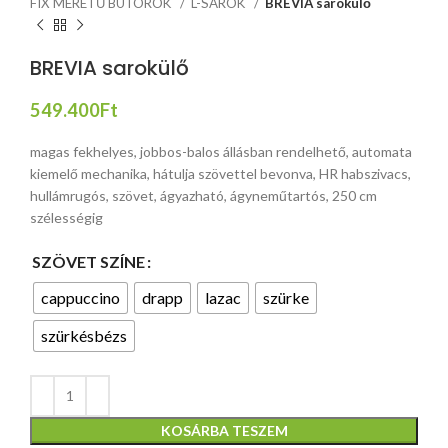
FIX MÉRETŰ BÚTOROK
L-SAROK
BREVIA sarokülő
BREVIA sarokülő
549.400
Ft
magas fekhelyes, jobbos-balos állásban rendelhető, automata
kiemelő mechanika, hátulja szövettel bevonva, HR habszivacs,
hullámrugós, szövet, ágyazható, ágyneműtartós, 250 cm
szélességig
SZÖVET SZÍNE
cappuccino
drapp
lazac
szürke
szürkésbézs
KOSÁRBA TESZEM