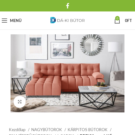
0
MENÜ
0
FT
Click to enlarge
Kezdőlap
NAGYBÚTOROK
KÁRPITOS BÚTOROK