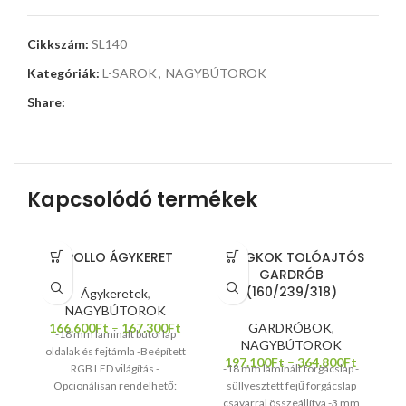
Cikkszám:
SL140
Kategóriák:
L-SAROK
,
NAGYBÚTOROK
Share:
Kapcsolódó termékek
APOLLO ÁGYKERET
BANGKOK TOLÓAJTÓS
GARDRÓB
(160/239/318)
Ágykeretek
,
NAGYBÚTOROK
166.600
Ft
–
167.300
Ft
GARDRÓBOK
,
-18 mm laminált bútorlap
NAGYBÚTOROK
oldalak és fejtámla -Beépített
197.100
Ft
–
364.800
Ft
RGB LED világítás -
-18 mm laminált forgácslap -
Opcionálisan rendelhető:
süllyesztett fejű forgácslap
éjjeliszekrény, ágyneműtartó -
csavarral összeállítva -3 mm