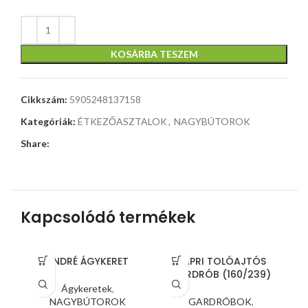
KOSÁRBA TESZEM
Cikkszám:
5905248137158
Kategóriák:
ÉTKEZŐASZTALOK
,
NAGYBÚTOROK
Share:
Kapcsolódó termékek
ANDRÉ ÁGYKERET
CAPRI TOLÓAJTÓS
GARDRÓB (160/239)
Ágykeretek
,
NAGYBÚTOROK
GARDRÓBOK
,