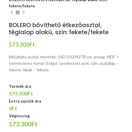
fekete/fekete
BOLERO bővíthető étkezőasztal,
téglalap alakú, szín: fekete/fekete
573.300
Ft
kihúzható asztal, méretek: 160-250/90/78 cm, anyag: MDF +
természetes furnér (tölgy) / porfestett acél, szín: asztallap –
fekete, lábak – fekete
Termék ára
573.300Ft
Extra opciók ára
0Ft
Végösszeg
573.300Ft