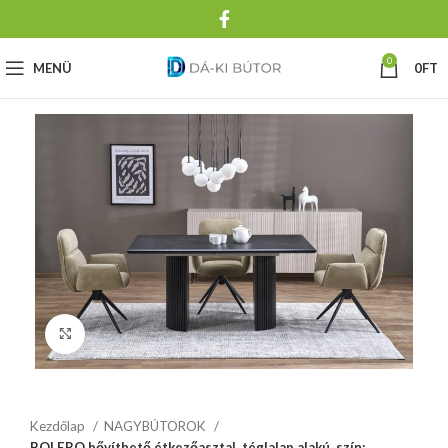
0
MENÜ
0
FT
Click to enlarge
Kezdőlap
NAGYBÚTOROK
BOLERO bővíthető étkezőasztal, téglalap alakú, szín: