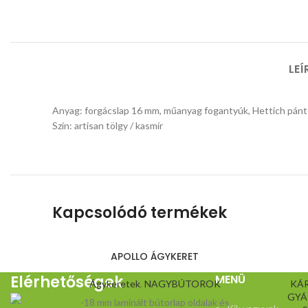
LEÍ
Anyag: forgácslap 16 mm, műanyag fogantyúk, Hettich pán
Szín: artisan tölgy / kasmír
Kapcsolódó termékek
APOLLO ÁGYKERET
Elérhetőségek
MENÜ
Ágykeretek
,
NAGYBÚTOROK
KÁ
166.600
Ft
–
167.300
Ft
GYÁ
-18 mm laminált bútorlap oldalak és