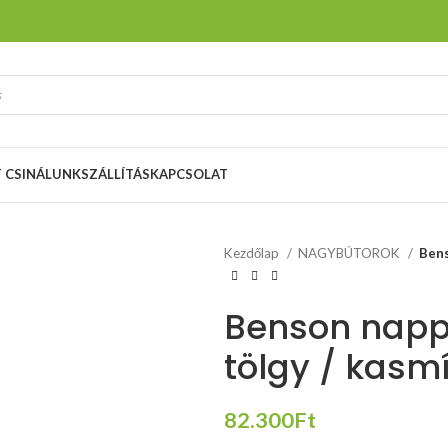
T CSINÁLUNK
SZÁLLÍTÁS
KAPCSOLAT
Kezdőlap
NAGYBÚTOROK
Bens
Benson nappa
tölgy / kasmí
82.300
Ft
méretek:
68/78 / 110-