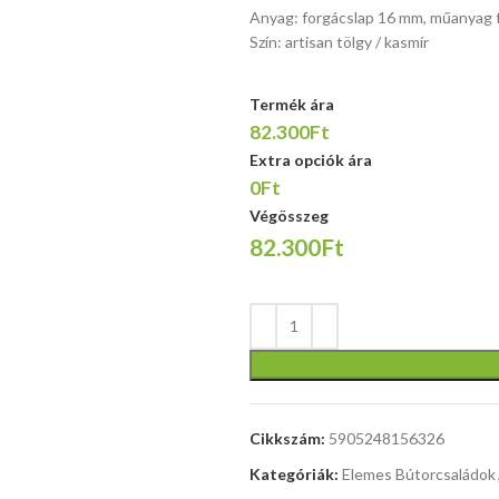
118 / 48-56
Anyag: forgácslap 16 mm, műanyag 
cm,
Szín: artisan tölgy / kasmír
MULTIBLOCK
funkció /
Termék ára
állítható
82.300Ft
karfa, eko
Extra opciók ára
bőr / háló,
0Ft
szín: fekete
és szürke
Végösszeg
82.300Ft
Cikkszám:
5905248156326
Kategóriák:
Elemes Bútorcsaládok