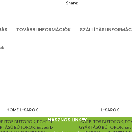
Share:
RÁS
TOVÁBBI INFORMÁCIÓK
SZÁLLÍTÁSI INFORMÁ
tok
HOME L-SAROK
L-SAROK
HASZNOS LINKEK
RPITOS BÚTOROK
,
EGYEDI
KÁRPITOS BÚTOROK
,
EG
RTÁSÚ BÚTOROK
,
Egyedi L-
GYÁRTÁSÚ BÚTOROK
,
Egye