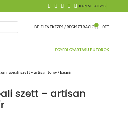
KAPCSOLAT
GYIK
0
BEJELENTKEZÉS / REGISZTRÁCIÓ
0
FT
EGYEDI GYÁRTÁSÚ BÚTOROK
on nappali szett – artisan tölgy / kasmír
li szett – artisan
r
TILT
mechanizmus,
gumi