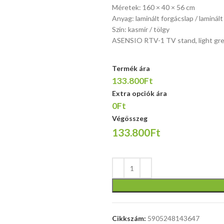
méretek:
Méretek: 160 × 40 × 56 cm
149/50/105
Anyag: laminált forgácslap / laminál
cm, anyaga:
Szín: kasmír / tölgy
laminált
ASENSIO RTV-1 TV stand, light grey
bútorlap,
golyós tolós
Termék ára
fiók teljes
133.800Ft
kihúzással,
szín:
Extra opciók ára
aranytölgy /
0Ft
fehér
Végösszeg
133.800Ft
Cikkszám:
5905248143647