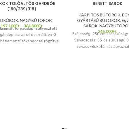
KOK TOLÓAJTÓS GARDRÓB
BENETT SAROK
(160/239/318)
KÁRPITOS BÚTOROK
,
EG
RDRÓBOK
,
NAGYBÚTOROK
GYÁRTÁSÚ BÚTOROK
,
Egye
197.100
Ft
–
364.800
Ft
SAROK
,
NAGYBÚTORO
laminált forgácslap -süllyesztett
265.000
Ft
-Szélesség: 250 cm; Hosszúság:
rgácslap csavarral összeállítva -3
Szivacsozás: 35-ös sűrűségű 
hátlemez tűzőkapoccsal rögzítve
szivacs -Bukótámlás ágyazha
ctartó furatokkal ellátva -fém
-Ágynemű tartó -4 db közepes p
ók -ABS élzárás -fém fiókcsúszka
db kicsi karfa párna az alapárb
ható lábak alsó (fiókos) és felső
van -A kanapék bármilyen irá
magasító kérhető hozzá
módosíthatóak bármennyi cm
csökkentésnél egyszeri díjat s
fel, növelésnél 10 cm-ként szám
díjat (akkor is ha pl. 6 cm növ
kérnek).
Garanciális
feltételek:
https://dakibut