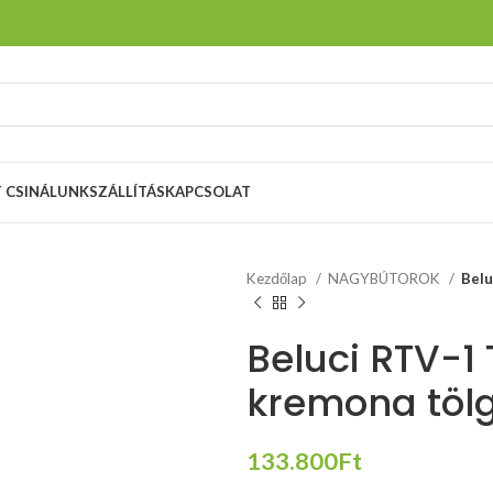
T CSINÁLUNK
SZÁLLÍTÁS
KAPCSOLAT
Kezdőlap
NAGYBÚTOROK
Belu
Beluci RTV-1
kremona töl
133.800
Ft