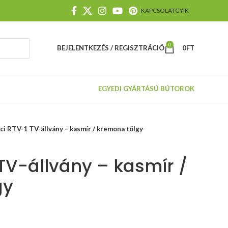
KAPCSOLAT
GYIK
0
BEJELENTKEZÉS / REGISZTRÁCIÓ
0
FT
EGYEDI GYÁRTÁSÚ BÚTOROK
ci RTV-1 TV-állvány – kasmír / kremona tölgy
 TV-állvány – kasmír /
gy
TILT