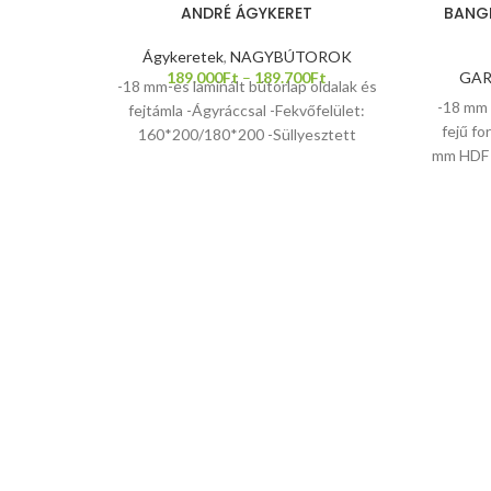
ANDRÉ ÁGYKERET
BANG
Ágykeretek
,
NAGYBÚTOROK
189.000
Ft
–
189.700
Ft
GA
-18 mm-es laminált bútorlap oldalak és
-18 mm 
fejtámla -Ágyráccsal -Fekvőfelület:
fejű fo
160*200/180*200 -Süllyesztett
mm HDF 
tükörfelület a háttámlában -Matracot
-pol
nem tartalmaz az ár -Ágyneműtartó
polctart
rendelhető
-állít