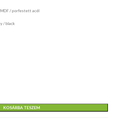
mechanizmus,
Íróasztal
Méretek:
gumi
t MDF / porfestett acél
állítható
150 × 62 ×
bevonatú
méretek:
felső
120 cm
kerekek,
 / black
120/55/75
magasságga
Anyag:
méretek:
cm, anyag:
és állítható
laminált
66/70 /
laminált MDF
felső
forgácslap
106ö114 cm,
/ porfestett
dőlésszögge
Szín: artisan
anyaga:
acél, szín:
méretei:
tölgy /
perforált eco
natúr /
109/55 / ??
fekete
bőr, szín:
fekete
63-96 cm,
világosbarna
anyaga:
lakkozott
fenyőfa,
színe: feny
KOSÁRBA TESZEM