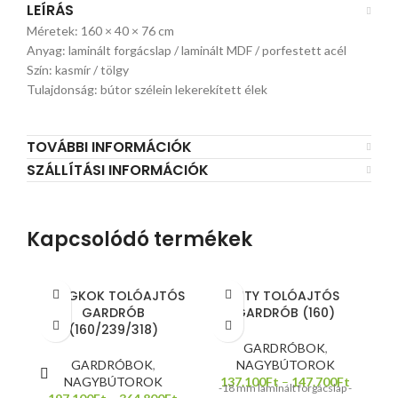
LEÍRÁS
Méretek: 160 × 40 × 76 cm
Anyag: laminált forgácslap / laminált MDF / porfestett acél
Szín: kasmír / tölgy
Tulajdonság: bútor szélein lekerekített élek
TOVÁBBI INFORMÁCIÓK
SZÁLLÍTÁSI INFORMÁCIÓK
Kapcsolódó termékek
BANGKOK TOLÓAJTÓS
CITY TOLÓAJTÓS
GARDRÓB
GARDRÓB (160)
(160/239/318)
GARDRÓBOK
,
GARDRÓBOK
,
NAGYBÚTOROK
-
NAGYBÚTOROK
137.100
Ft
–
147.700
Ft
-18 mm laminált forgácslap -