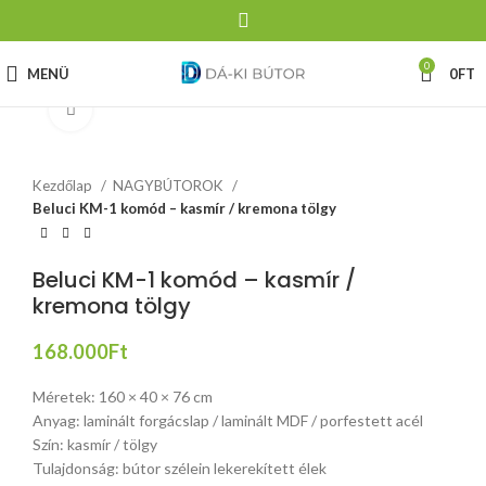
0
MENÜ
0
FT
Click to enlarge
Kezdőlap
NAGYBÚTOROK
Beluci KM-1 komód – kasmír / kremona tölgy
Beluci KM-1 komód – kasmír /
kremona tölgy
168.000
Ft
Méretek: 160 × 40 × 76 cm
Anyag: laminált forgácslap / laminált MDF / porfestett acél
Szín: kasmír / tölgy
Tulajdonság: bútor szélein lekerekített élek