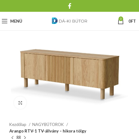
0
MENÜ
0
FT
Click to enlarge
Kezdőlap
NAGYBÚTOROK
Arango RTV-1 TV-állvány – hikora tölgy