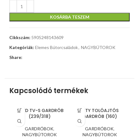
KOSÁRBA TESZEM
Cikkszám:
5905248143609
Kategóriák:
Elemes Bútorcsaládok
,
NAGYBÚTOROK
Share:
Kapcsolódó termékek
BOND TV-S GARDRÓB
CITY TOLÓAJTÓS
(239/318)
GARDRÓB (160)
GARDRÓBOK
,
GARDRÓBOK
,
NAGYBÚTOROK
NAGYBÚTOROK
-