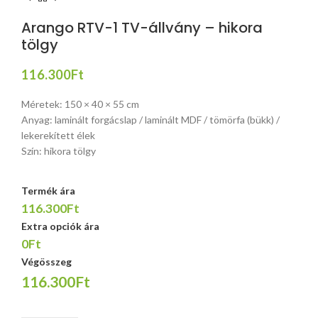
Arango RTV-1 TV-állvány – hikora
tölgy
116.300
Ft
Méretek: 150 × 40 × 55 cm
Anyag: laminált forgácslap / laminált MDF / tömörfa (bükk) /
lekerekített élek
Szín: hikora tölgy
Termék ára
116.300Ft
Extra opciók ára
0Ft
Végösszeg
116.300Ft