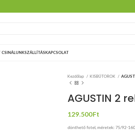
T CSINÁLUNK
SZÁLLÍTÁS
KAPCSOLAT
Kezdőlap
KISBÚTOROK
AGUSTIN
AGUSTIN 2 rel
129.500
Ft
dönthető fotel, méretek: 75/92-160