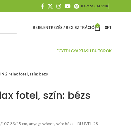
KAPCSOLAT
GYIK
0
BEJELENTKEZÉS / REGISZTRÁCIÓ
0
FT
EGYEDI GYÁRTÁSÚ BÚTOROK
 2 relax fotel, szín: bézs
ax fotel, szín: bézs
/107-83/45 cm, anyag: szövet, szín: bézs – BLUVEL 28