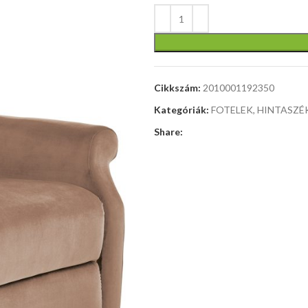
méretek:
120/50/76
cm, anyag:
üveg /
laminált
Cikkszám:
2010001192350
forgácslap,
Kategóriák:
FOTELEK, HINTASZÉ
szín: fehér
matt
Share: