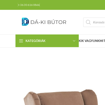
+ 36 30 616 0866
KATEGÓRIÁK
KIK VAGYUNK
MI