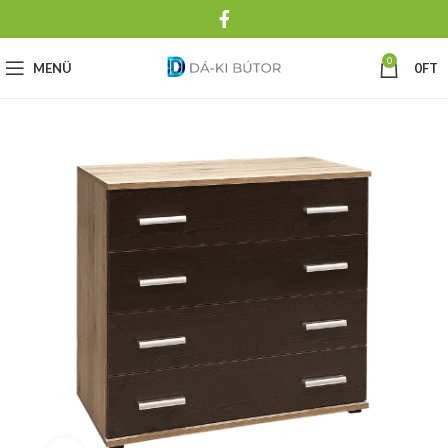
0
MENÜ
0
FT