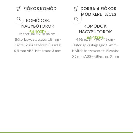
4 FIÓKOS KOMÓD
ANDORRA 4 FIÓKOS
KOMÓD KERETLÉCES
KOMÓDOK
,
NAGYBÚTOROK
KOMÓDOK
,
54.100
Ft
NAGYBÚTOROK
-Méret: 86 × 90 × 46 cm -
66.400
Ft
Bútorlap vastagsága: 18 mm -
-Méret: 84 × 90 × 46 cm -
Kivitel: összeszerelt -Élzárás:
Bútorlap vastagsága: 18 mm -
0,5 mm ABS -Hátlemez: 3 mm
Kivitel: összeszerelt -Élzárás:
HDF
0,5 mm ABS -Hátlemez: 3 mm
HDF
B
Ki
0,